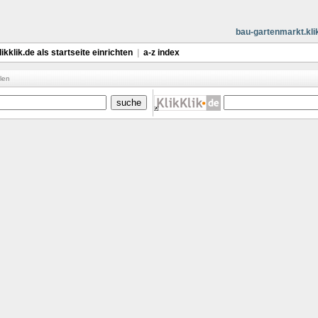
bau-gartenmarkt.klik
likklik.de als startseite einrichten
|
a-z index
len