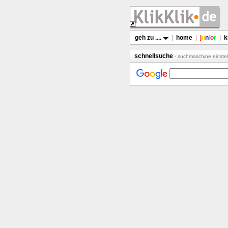
geh zu ....
|
home
|
j
u
n
i
o
r
|
k
schnellsuche
- suchmaschine einstel